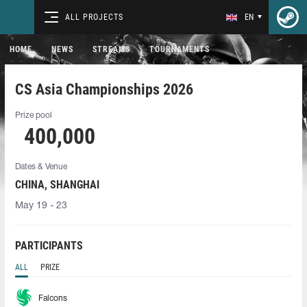
ALL PROJECTS
EN
HOME
NEWS
STREAMS
TOURNAMENTS
CS Asia Championships 2026
Prize pool
400,000
Dates & Venue
CHINA, SHANGHAI
May 19 - 23
PARTICIPANTS
ALL
PRIZE
Falcons