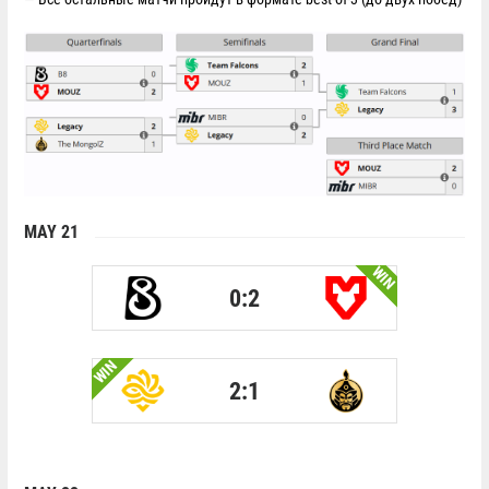
MAY 21
WIN
0:2
WIN
2:1