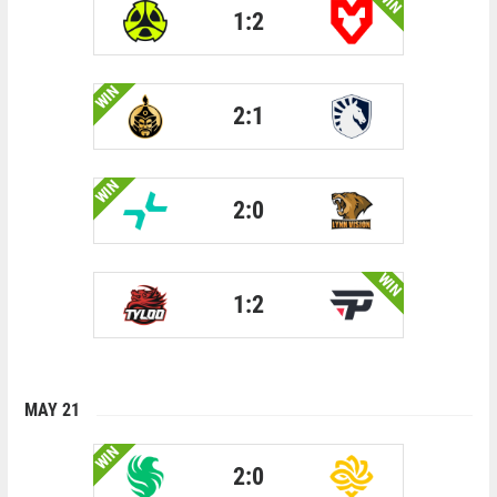
WIN
1:2
WIN
2:1
WIN
2:0
WIN
1:2
MAY 21
WIN
2:0