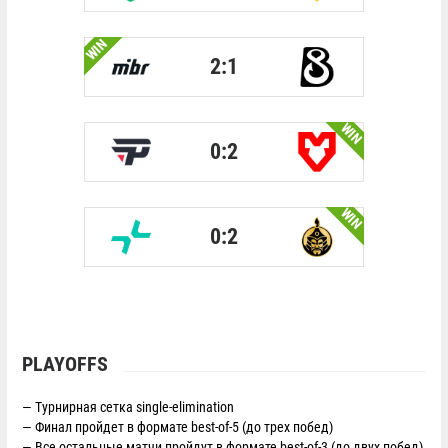
WIN
2:1
WIN
0:2
WIN
0:2
PLAYOFFS
— Турнирная сетка single-elimination
— Финал пройдет в формате best-of-5 (до трех побед)
— Все остальные матчи пройдут в формате best-of-3 (до двух побед)