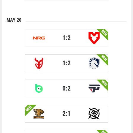
MAY 20
WIN
1:2
WIN
1:2
WIN
0:2
WIN
2:1