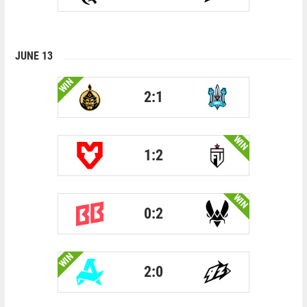
JUNE 13
WIN
2:1
WIN
1:2
WIN
0:2
WIN
2:0