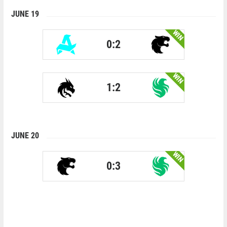
JUNE 19
WIN
0:2
WIN
1:2
JUNE 20
WIN
0:3