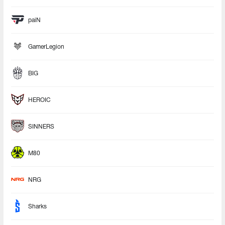
paiN
GamerLegion
BIG
HEROIC
SINNERS
M80
NRG
Sharks