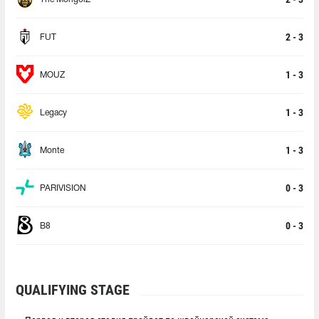
2 - 3
FUT
1 - 3
MOUZ
1 - 3
Legacy
1 - 3
Monte
0 - 3
PARIVISION
0 - 3
B8
QUALIFYING STAGE