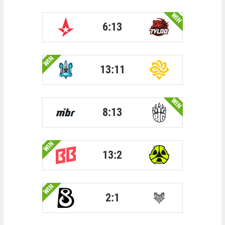
WIN
6:13
WIN
13:11
WIN
8:13
WIN
13:2
WIN
2:1