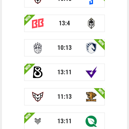
WIN
13:4
WIN
10:13
WIN
13:11
WIN
11:13
WIN
13:11