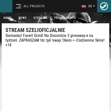
ALL PROJECTS
EN
HOME
NEWS
STREAMS
TOURNAMENTS
STREAM SZELIOFICJALNIE
Siemanko! Faceit Grind! Na Discordzie 3 giveaway-e na
tydzień. ZAPRASZAM !dc !g4 !swap !3kelo <--Codziennie Skiny!
+18