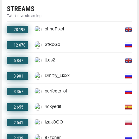
STREAMS
Twitch live streaming
28 198
ohnePixel
12 670
StRoGo
5 847
jLcs2
3 901
Dmitry_Lixxx
3 367
perfecto_of
2 655
rickyedit
2 541
IzakOOO
2 439
97zoner