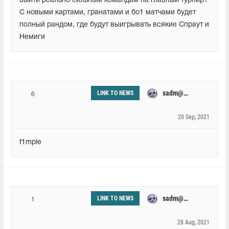
выйти реально сильным командам на главный турнир?
С новыми картами, гранатами и бо1 матчами будет
полный рандом, где будут выигрывать всякие Спраут и
Немиги
sadm@rk
LINK TO NEWS
6
20 Sep, 2021
f1mple
sadm@rk
LINK TO NEWS
1
28 Aug, 2021