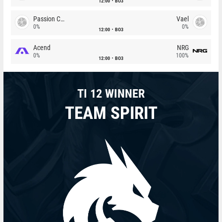
12:00
BO3
Passion Chicha
Vael
0%
0%
12:00
BO3
Acend
NRG
0%
100%
12:00
BO3
TI 12 WINNER
TEAM SPIRIT