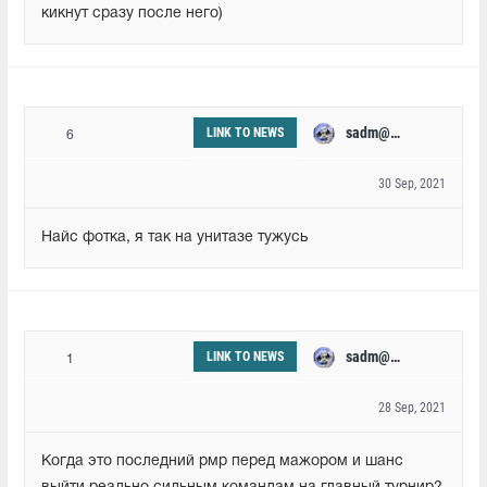
кикнут сразу после него)
sadm@rk
LINK TO NEWS
6
30 Sep, 2021
Найс фотка, я так на унитазе тужусь
sadm@rk
LINK TO NEWS
1
28 Sep, 2021
Когда это последний рмр перед мажором и шанс