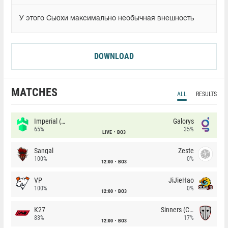
У этого Сьюхи максимально необычная внешность
DOWNLOAD
MATCHES
ALL
RESULTS
Imperial (Brazil)
Galorys
65%
35%
LIVE
BO3
Sangal
Zeste
100%
0%
12:00
BO3
VP
JiJieHao
100%
0%
12:00
BO3
K27
Sinners (CZ)
83%
17%
12:00
BO3