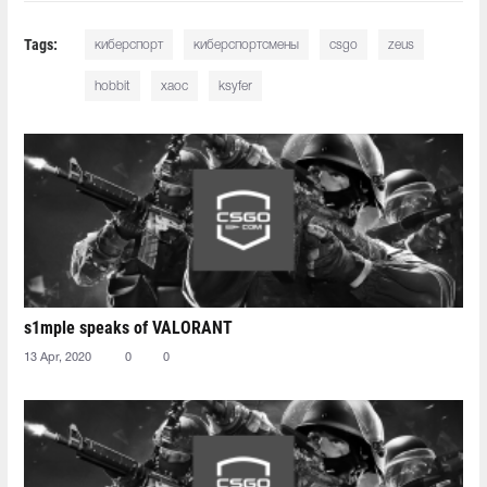
Tags:
киберспорт
киберспортсмены
csgo
zeus
hobbit
xaoc
ksyfer
s1mple speaks of VALORANT
13 Apr, 2020
0
0