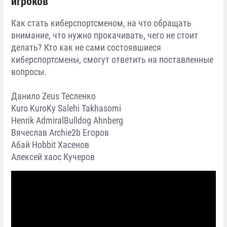
игроков
Как стать киберспортсменом, на что обращать
внимание, что нужно прокачивать, чего не стоит
делать? Кто как не сами состоявшиеся
киберспортсмены, смогут ответить на поставленные
вопросы.
Данило Zeus Тесленко
Kuro KuroKy Salehi Takhasomi
Henrik AdmiralBulldog Ahnberg
Вячеслав Archie2b Егоров
Абай Hobbit Хасенов
Алексей xaoc Кучеров