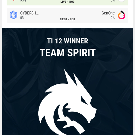
95%
5%
LIVE
BO3
CYBERSHOKE
GenOne
0%
0%
20:00
BO3
TI 12 WINNER
TEAM SPIRIT