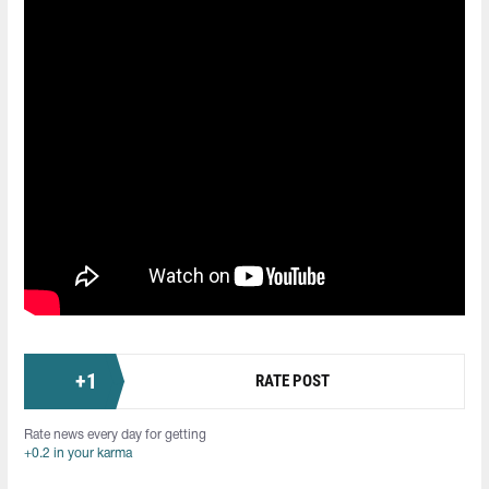
+
1
RATE POST
Rate news every day for getting
+0.2 in your karma