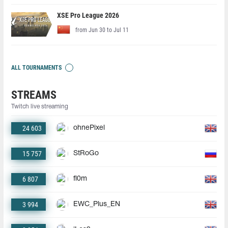
XSE Pro League 2026
from Jun 30 to Jul 11
ALL TOURNAMENTS
STREAMS
Twitch live streaming
24 603
ohnePixel
15 757
StRoGo
6 807
fl0m
3 994
EWC_Plus_EN