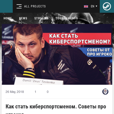
ALL PROJECTS
EN
HOME
NEWS
STREAMS
TOURNAMENTS
26 May, 2018
1
0
Как стать киберспортсменом. Советы про