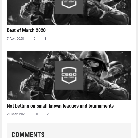
Best of March 2020
7 Apr, 2020
0
1
Not betting on small known leagues and tournaments
21 Mar, 2020
0
2
COMMENTS