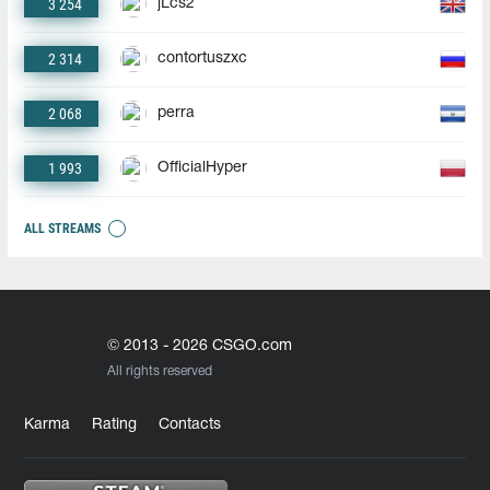
3 254
jLcs2
2 314
contortuszxc
2 068
perra
1 993
OfficialHyper
ALL STREAMS
© 2013 - 2026 CSGO.com
All rights reserved
Karma
Rating
Contacts