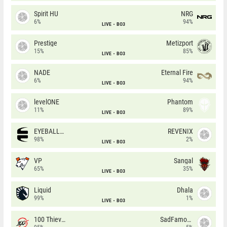
Spirit HU
NRG
6%
94%
LIVE
BO3
Prestige
Metizport
15%
85%
LIVE
BO3
NADE
Eternal Fire
6%
94%
LIVE
BO3
levelONE
Phantom
11%
89%
LIVE
BO3
EYEBALLERS
REVENIX
98%
2%
LIVE
BO3
VP
Sangal
65%
35%
LIVE
BO3
Liquid
Dhala
99%
1%
LIVE
BO3
100 Thieves
SadFamous